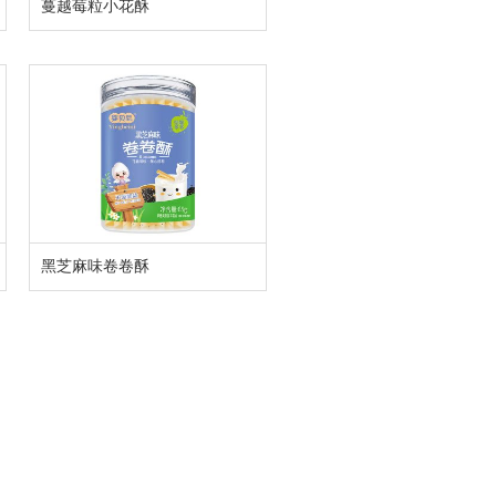
蔓越莓粒小花酥
黑芝麻味卷卷酥