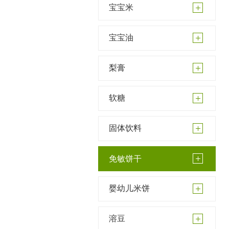
宝宝米
宝宝油
梨膏
软糖
固体饮料
免敏饼干
婴幼儿米饼
溶豆