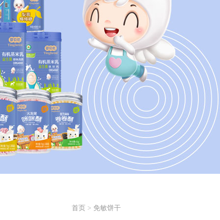
首页
>
免敏饼干