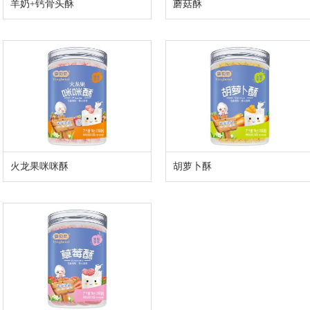
羊奶+钙骨头酥
蘑菇酥
火龙果咪咪酥
胡萝卜酥