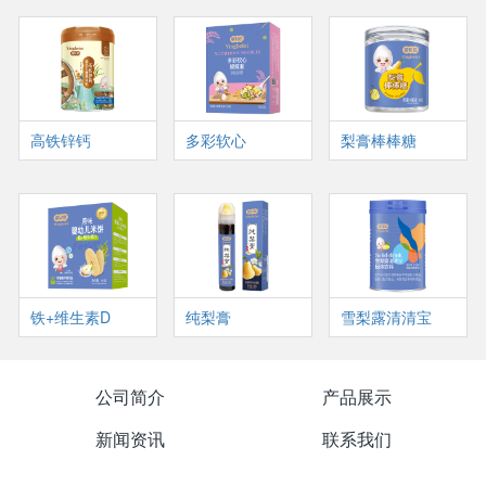
高铁锌钙
多彩软心
梨膏棒棒糖
铁+维生素D
纯梨膏
雪梨露清清宝
公司简介
产品展示
新闻资讯
联系我们